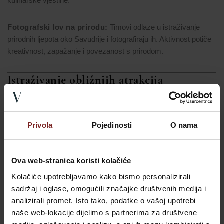
kulinarske vještine.
Fotografski lov na prirodu:
Timovi odlaze u istraživanje
prirodnih ljepota oko Savudrije i fotografiraju ih. Aktivnost potiče
kreativnost, zapažanje i povezanost s prirodom.
Istraživanje obližnjih atrakcija
Okolica Ville Valdepian prepuna je atrakcija koje se mogu
uklopiti u timski program:
Privola
Pojedinosti
O nama
Aquavision stakleni katamaran:
Isplovite na
izlet brodom
i
istražite morski svijet. Ovo zajedničko iskustvo jača timski duh i
Ova web-stranica koristi kolačiće
pruža opuštanje izvan rutine.
Kolačiće upotrebljavamo kako bismo personalizirali
sadržaj i oglase, omogućili značajke društvenih medija i
Autentično istarsko gastro iskustvo:
Doživite lokalnu
analizirali promet. Isto tako, podatke o vašoj upotrebi
gastronomiju u blizini Umaga. Timovi mogu kušati istarsko
naše web-lokacije dijelimo s partnerima za društvene
maslinovo ulje, vino i druge specijalitete. To jača kulturno