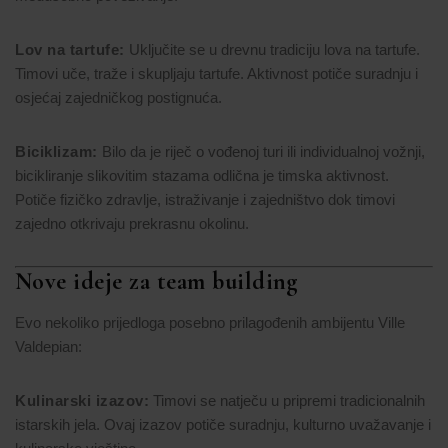
Lov na tartufe:
Uključite se u drevnu tradiciju lova na tartufe.
Timovi uče, traže i skupljaju tartufe. Aktivnost potiče suradnju i
osjećaj zajedničkog postignuća.
Biciklizam:
Bilo da je riječ o vođenoj turi ili individualnoj vožnji,
bicikliranje slikovitim stazama odlična je timska aktivnost.
Potiče fizičko zdravlje, istraživanje i zajedništvo dok timovi
zajedno otkrivaju prekrasnu okolinu.
Nove ideje za team building
Evo nekoliko prijedloga posebno prilagođenih ambijentu Ville
Valdepian:
Kulinarski izazov:
Timovi se natječu u pripremi tradicionalnih
istarskih jela. Ovaj izazov potiče suradnju, kulturno uvažavanje i