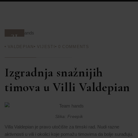
31
VALDEPIAN
VIJESTI
0
COMMENTS
KOL 25
Izgradnja snažnijih
timova u Villi Valdepian
Slika: Freepik
Villa Valdepian je pravo utočište za timski rad. Nudi razne
aktivnosti u vili i okolici koje pomažu timovima da bolje surađuju.