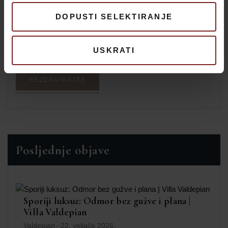
DOPUSTI SELEKTIRANJE
USKRATI
REZERVIRAJTE
Posljednje objave
Sporiji luksuz: Odmor bez gužve i plana |
Villa Valdepian
Valdepian
-
22. veljače 2026.