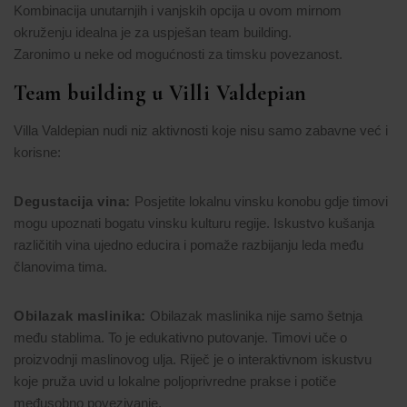
Kombinacija unutarnjih i vanjskih opcija u ovom mirnom
okruženju idealna je za uspješan team building.
Zaronimo u neke od mogućnosti za timsku povezanost.
Team building u Villi Valdepian
Villa Valdepian nudi niz aktivnosti koje nisu samo zabavne već i
korisne:
Degustacija vina:
Posjetite lokalnu vinsku konobu gdje timovi
mogu upoznati bogatu vinsku kulturu regije. Iskustvo kušanja
različitih vina ujedno educira i pomaže razbijanju leda među
članovima tima.
Obilazak maslinika:
Obilazak maslinika nije samo šetnja
među stablima. To je edukativno putovanje. Timovi uče o
proizvodnji maslinovog ulja. Riječ je o interaktivnom iskustvu
koje pruža uvid u lokalne poljoprivredne prakse i potiče
međusobno povezivanje.