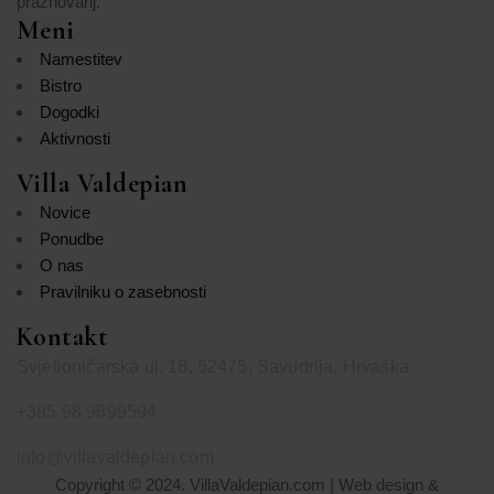
praznovanj.
Meni
Namestitev
Bistro
Dogodki
Aktivnosti
Villa Valdepian
Novice
Ponudbe
O nas
Pravilniku o zasebnosti
Kontakt
Svjetioničarska ul. 18, 52475, Savudrija, Hrvaška
+385 98 9899594
info@villavaldepian.com
Copyright © 2024. VillaValdepian.com | Web design &