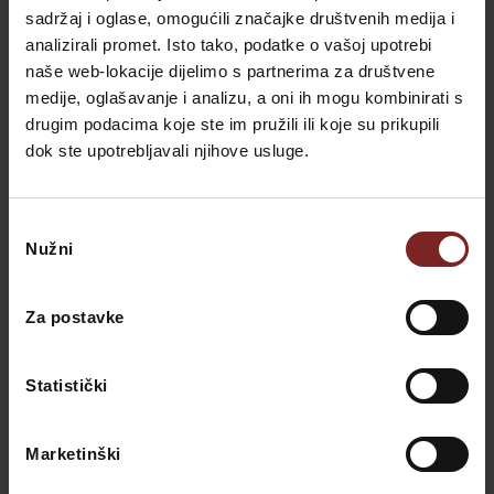
pustolovščina spodbuja ekipno delo in nudi osvežujoč oddih od
sadržaj i oglase, omogućili značajke društvenih medija i
rutine.
analizirali promet. Isto tako, podatke o vašoj upotrebi
naše web-lokacije dijelimo s partnerima za društvene
Pristna istrska kulinarična izkušnja:
Poglobite se v lokalno
medije, oglašavanje i analizu, a oni ih mogu kombinirati s
kulinarično izkušnjo v bližini Umaga. Ekipe lahko uživajo v
drugim podacima koje ste im pružili ili koje su prikupili
pristnem istrskem oljčnem olju, vinu in drugih lokalnih
dok ste upotrebljavali njihove usluge.
dobrotah.To spodbuja kulturno zavedanje in krepitev vezi med
člani ekipe.
Odabir
Celodnevna
kolesarska tura
po Parenzani:
Opravite
Nužni
pristanka
celodnevno kolesarsko turo iz Pule, Rovinja, Poreča ali Buj. Ta
tura spodbuja ekipno sodelovanje, telesno pripravljenost in
Za postavke
raziskovanje prelepe istrske pokrajine.
Načrtovanje vašega ekipnega izleta
Statistički
Marketinški
Villa Valdepian
Ste v iskanju popolnega izleta za vaš team-building? Ne iščite