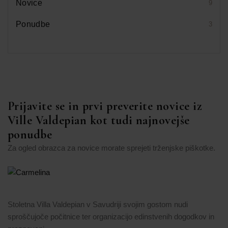
Novice
9
Ponudbe
3
Prijavite se in prvi preverite novice iz
Ville Valdepian kot tudi najnovejše
ponudbe
Za ogled obrazca za novice morate sprejeti trženjske piškotke.
Spremeni nastavitve
Stoletna Villa Valdepian v Savudriji svojim gostom nudi
sproščujoče počitnice ter organizacijo edinstvenih dogodkov in