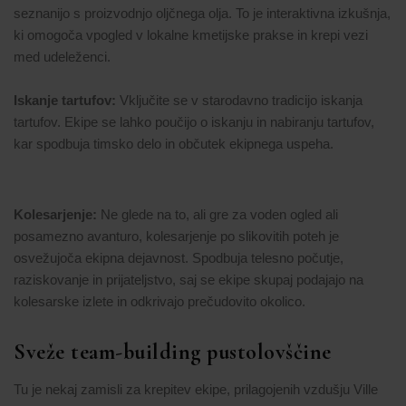
seznanijo s proizvodnjo oljčnega olja. To je interaktivna izkušnja,
ki omogoča vpogled v lokalne kmetijske prakse in krepi vezi
med udeleženci.
Iskanje tartufov:
Vključite se v starodavno tradicijo iskanja
tartufov. Ekipe se lahko poučijo o iskanju in nabiranju tartufov,
kar spodbuja timsko delo in občutek ekipnega uspeha.
Kolesarjenje:
Ne glede na to, ali gre za voden ogled ali
posamezno avanturo, kolesarjenje po slikovitih poteh je
osvežujoča ekipna dejavnost. Spodbuja telesno počutje,
raziskovanje in prijateljstvo, saj se ekipe skupaj podajajo na
kolesarske izlete in odkrivajo prečudovito okolico.
Sveže team-building pustolovščine
Tu je nekaj zamisli za krepitev ekipe, prilagojenih vzdušju Ville