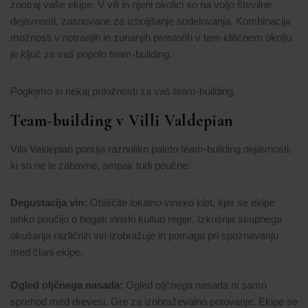
znotraj vaše ekipe. V vili in njeni okolici so na voljo številne
dejavnosti, zasnovane za izboljšanje sodelovanja. Kombinacija
možnosti v notranjih in zunanjih prostorih v tem idiličnem okolju
je ključ za vaš popoln team-building.
Poglejmo si nekaj priložnosti za vaš team-building.
Team-building v Villi Valdepian
Vila Valdepian ponuja raznoliko paleto team-building dejavnosti,
ki so ne le zabavne, ampak tudi poučne:
Degustacija vin:
Obiščite lokalno vinsko klet, kjer se ekipe
lahko poučijo o bogati vinski kulturi regije. Izkušnja skupnega
okušanja različnih vin izobražuje in pomaga pri spoznavanju
med člani ekipe.
Ogled oljčnega nasada:
Ogled oljčnega nasada ni samo
sprehod med drevesi. Gre za izobraževalno potovanje. Ekipe se