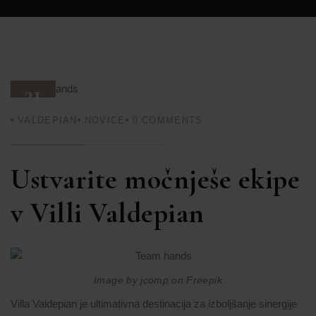
31
VALDEPIAN
NOVICE
0
COMMENTS
AVG 25
Ustvarite močnješe ekipe
v Villi Valdepian
Image by jcomp on Freepik
Villa Valdepian je ultimativna destinacija za izboljšanje sinergije