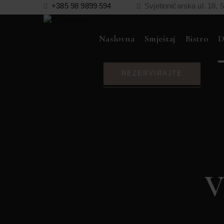
+385 98 9899 594
Svjetioničarska ul. 18, 
Naslovna
Smještaj
Bistro
D
REZERVIRAJTE
V