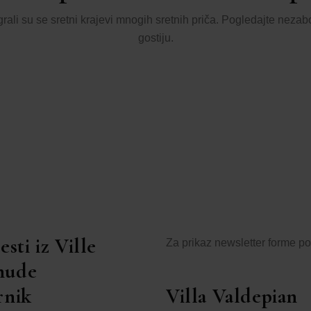
grali su se sretni krajevi mnogih sretnih priča. Pogledajte neza
gostiju.
esti iz Ville
Za prikaz newsletter forme pot
Promijeni postavke
onude
rnik
Villa Valdepian