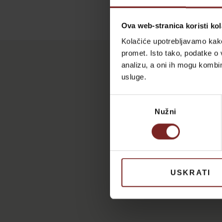
Ova web-stranica koristi kol
Kolačiće upotrebljavamo kako 
promet. Isto tako, podatke o 
analizu, a oni ih mogu kombini
usluge.
Odabir
Nužni
pristanka
USKRATI