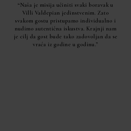
“Naša je misija učiniti svaki boravak u
Villi Valdepian jedinstvenim. Zato
svakom gostu pristupamo individualno i
nudimo autentična iskustva. Krajnji nam
je cilj da gost bude tako zadovoljan da se
vraća iz godine u godinu.”
VILLA VALDEPIAN –
MJESTO GDJE SE
STVARAJU USPOMENE
Stvorite najljepše uspomene u jedinstvenoj istarskoj