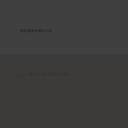
villi, uz pogled na more koji se pruža sve do Alpa. Mi
ćemo učiniti sve da vaš odmor bude nazaboravan.
REZERVIRAJTE
NAŠI APARTMANI