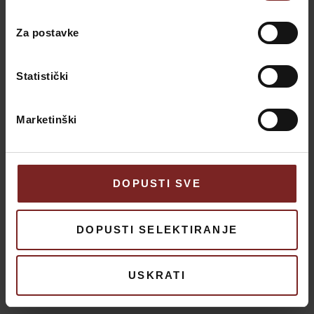
Za postavke
Statistički
Marketinški
DOPUSTI SVE
DOPUSTI SELEKTIRANJE
Vjenčanja
Villa Valdepian savršen je izbor za intimno i jedinstveno
USKRATI
vjenčanje iz snova.