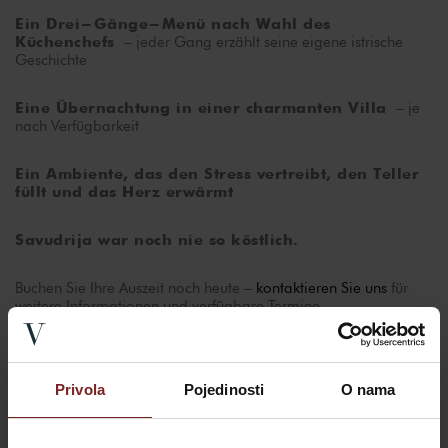
Ein Drei-Gänge-Menü nach Wahl des
– jeder Gang erzählt seine eigene istrische
Küchenchefs
Geschichte
– je
Eine Übernachtung in einer charmanten Villa
nach Verfügbarkeit
Ein Ambiente, das den Stress vertreibt, den Teller
füllt und das Herz erwärmt
Savudrija war noch nie so köstlich.
Buchen Sie Ihre Auszeit noch heute –
kontaktieren Sie uns
für
weitere Informationen und verfügbare Termine.
Privola
Pojedinosti
O nama