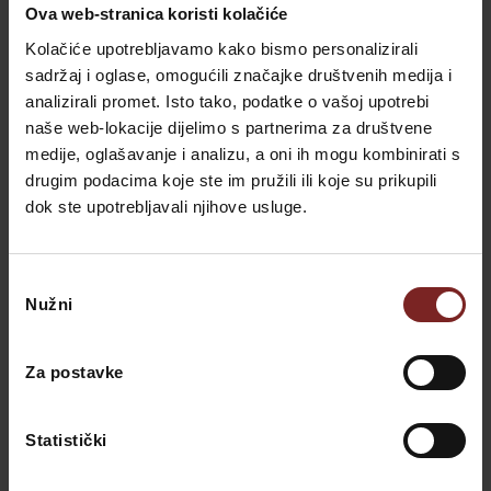
Ova web-stranica koristi kolačiće
JETZT BUCHEN
Kolačiće upotrebljavamo kako bismo personalizirali
sadržaj i oglase, omogućili značajke društvenih medija i
analizirali promet. Isto tako, podatke o vašoj upotrebi
naše web-lokacije dijelimo s partnerima za društvene
medije, oglašavanje i analizu, a oni ih mogu kombinirati s
Neueste Beiträge
drugim podacima koje ste im pružili ili koje su prikupili
dok ste upotrebljavali njihove usluge.
Langsamer Luxus: Urlaub ohne
Menschenmassen und festen Plan |
Odabir
Villa Valdepian
Valdepian
-
22/02/2026
Nužni
pristanka
Za postavke
Hello Summer – 10 % Rabatt
Valdepian
-
17/02/2026
Statistički