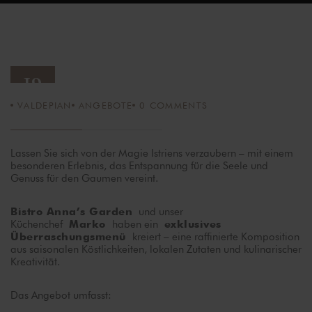
19
VALDEPIAN
ANGEBOTE
0
COMMENTS
MAI 25
Lassen Sie sich von der Magie Istriens verzaubern – mit einem
besonderen Erlebnis, das Entspannung für die Seele und
Genuss für den Gaumen vereint.
und unser
Bistro Anna’s Garden
Küchenchef
haben ein
Marko
exklusives
kreiert – eine raffinierte Komposition
Überraschungsmenü
aus saisonalen Köstlichkeiten, lokalen Zutaten und kulinarischer
Kreativität.
Das Angebot umfasst: