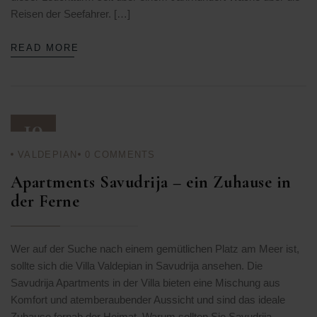
Reisen der Seefahrer. […]
READ MORE
10
VALDEPIAN
0
COMMENTS
NOV.
25
Apartments Savudrija – ein Zuhause in
der Ferne
Wer auf der Suche nach einem gemütlichen Platz am Meer ist,
sollte sich die Villa Valdepian in Savudrija ansehen. Die
Savudrija Apartments in der Villa bieten eine Mischung aus
Komfort und atemberaubender Aussicht und sind das ideale
Zuhause fernab der Heimat. Warum sollten Sie Savudrija