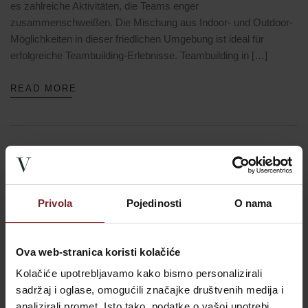
es zahlreiche Aktivitäten, die Teams enger
zusammenschweißen. Die Mischung aus Indoor- und Outdoor-
Möglichkeiten in dieser friedlichen Umgebung ist ideal für
erfolgreiche Teambuilding-Erlebnisse. Teambuilding in […]
READ MORE
04
VALDEPIAN
0
COMMENTS
JUNI
Privola
Pojedinosti
O nama
25
Savudrija Strände in der Nähe der Villa
Valdepian
Ova web-stranica koristi kolačiće
Kolačiće upotrebljavamo kako bismo personalizirali
Savudrija Strände neben der Villa Valdepian Blick auf den Strand
sadržaj i oglase, omogućili značajke društvenih medija i
von Savudrija aus einem Zimmer der Villa Valdepian Bereit für
analizirali promet. Isto tako, podatke o vašoj upotrebi