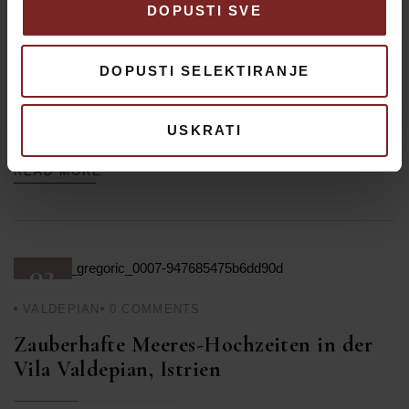
DOPUSTI SVE
Geschichte: Vom Kurort zum Zufluchtsort Baronin Anna Plochl,
die Frauenschwarmin von Erzherzog Johann und späteren
Gräfin von Meran, widmete ihr Leben der Wohltätigkeit. Nach
DOPUSTI SELEKTIRANJE
ihrem Tod im Jahr 1908 wurde ihr Vermächtnis weitergeführt.
Die Villa wurde zu einem Kurort für Kinder, eingebettet neben
dem Leuchtturm […]
USKRATI
READ MORE
02
VALDEPIAN
0
COMMENTS
MAI 25
Zauberhafte Meeres-Hochzeiten in der
Vila Valdepian, Istrien