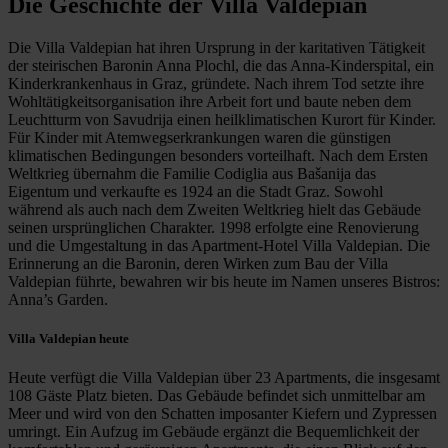
Die Geschichte der Villa Valdepian
Die Villa Valdepian hat ihren Ursprung in der karitativen Tätigkeit
der steirischen Baronin Anna Plochl, die das Anna-Kinderspital, ein
Kinderkrankenhaus in Graz, gründete. Nach ihrem Tod setzte ihre
Wohltätigkeitsorganisation ihre Arbeit fort und baute neben dem
Leuchtturm von Savudrija einen heilklimatischen Kurort für Kinder.
Für Kinder mit Atemwegserkrankungen waren die günstigen
klimatischen Bedingungen besonders vorteilhaft. Nach dem Ersten
Weltkrieg übernahm die Familie Codiglia aus Bašanija das
Eigentum und verkaufte es 1924 an die Stadt Graz. Sowohl
während als auch nach dem Zweiten Weltkrieg hielt das Gebäude
seinen ursprünglichen Charakter. 1998 erfolgte eine Renovierung
und die Umgestaltung in das Apartment-Hotel Villa Valdepian. Die
Erinnerung an die Baronin, deren Wirken zum Bau der Villa
Valdepian führte, bewahren wir bis heute im Namen unseres Bistros:
Anna’s Garden.
Villa Valdepian heute
Heute verfügt die Villa Valdepian über 23 Apartments, die insgesamt
108 Gäste Platz bieten. Das Gebäude befindet sich unmittelbar am
Meer und wird von den Schatten imposanter Kiefern und Zypressen
umringt. Ein Aufzug im Gebäude ergänzt die Bequemlichkeit der