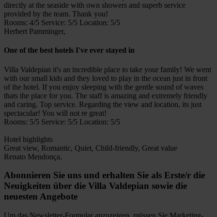
directly at the seaside with own showers and superb service
provided by the team. Thank you!
Rooms: 4/5 Service: 5/5 Location: 5/5
Herbert Pamminger,
One of the best hotels I've ever stayed in
Villa Valdepian it's an incredible place to take your family! We went
with our small kids and they loved to play in the ocean just in front
of the hotel. If you enjoy sleeping with the gentle sound of waves
thats the place for you. The staff is amazing and extremely friendly
and caring. Top service. Regarding the view and location, its just
spectacular! You will not re great!
Rooms: 5/5 Service: 5/5 Location: 5/5
Hotel highlights
Great view, Romantic, Quiet, Child-friendly, Great value
Renato Mendonça,
Abonnieren Sie uns und erhalten Sie als Erste/r die
Neuigkeiten über die Villa Valdepian sowie die
neuesten Angebote
Um das Newsletter-Formular anzuzeigen, müssen Sie Marketing-