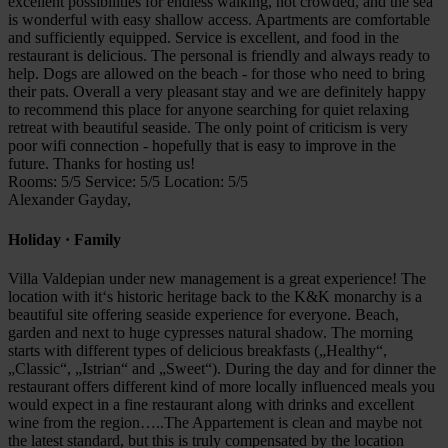
excellent possibilities for endless walking, not crowded, and the sea
is wonderful with easy shallow access. Apartments are comfortable
and sufficiently equipped. Service is excellent, and food in the
restaurant is delicious. The personal is friendly and always ready to
help. Dogs are allowed on the beach - for those who need to bring
their pats. Overall a very pleasant stay and we are definitely happy
to recommend this place for anyone searching for quiet relaxing
retreat with beautiful seaside. The only point of criticism is very
poor wifi connection - hopefully that is easy to improve in the
future. Thanks for hosting us!
Rooms: 5/5 Service: 5/5 Location: 5/5
Alexander Gayday,
Holiday · Family
Villa Valdepian under new management is a great experience! The
location with it‘s historic heritage back to the K&K monarchy is a
beautiful site offering seaside experience for everyone. Beach,
garden and next to huge cypresses natural shadow. The morning
starts with different types of delicious breakfasts („Healthy“,
„Classic“, „Istrian“ and „Sweet“). During the day and for dinner the
restaurant offers different kind of more locally influenced meals you
would expect in a fine restaurant along with drinks and excellent
wine from the region…..The Appartement is clean and maybe not
the latest standard, but this is truly compensated by the location