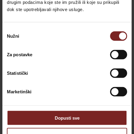
drugim podacima koje ste im pružili ili koje su prikupili
dok ste upotrebljavali njihove usluge.
Odabir
Nužni
pristanka
Za postavke
Statistički
Marketinški
Kayak- oder SUP-Board-Verleih
Dopusti sve