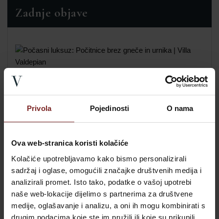
Zadnje objave
Počasni luksuz: Počitnice brez gneče in urnika
| Villa Valdepian
Valdepian
-
22. februarja 2026.
Privola
Pojedinosti
O nama
Pomladni prihranki – 15 % popusta
Ova web-stranica koristi kolačiće
Valdepian
-
17. februarja 2026.
Kolačiće upotrebljavamo kako bismo personalizirali
sadržaj i oglase, omogućili značajke društvenih medija i
analizirali promet. Isto tako, podatke o vašoj upotrebi
Raziščite svetilnik Savudrija v bližini Ville
naše web-lokacije dijelimo s partnerima za društvene
Valdepian
medije, oglašavanje i analizu, a oni ih mogu kombinirati s
drugim podacima koje ste im pružili ili koje su prikupili
Valdepian
-
5. januarja 2026.