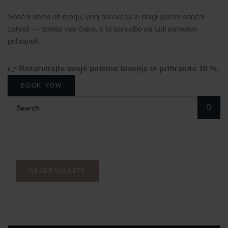
Sončni dnevi ob morju, vonj borovcev in dolgi poletni sončni
zahodi — poletje vas čaka, s to ponudbo pa tudi pameten
prihranek.
👉
Rezervirajte svoje poletno bivanje in prihranite 10 %.
BOOK NOW
REZERVIRAJTE