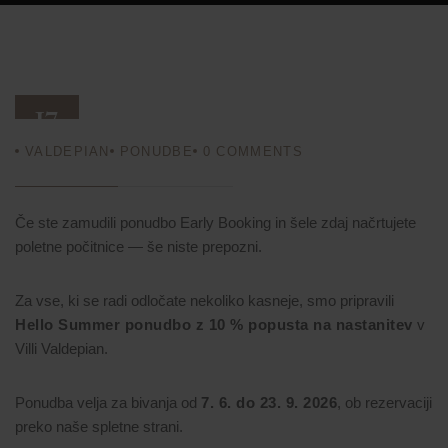
17
VALDEPIAN
PONUDBE
0
COMMENTS
FEB 26
Če ste zamudili ponudbo Early Booking in šele zdaj načrtujete
poletne počitnice — še niste prepozni.
Za vse, ki se radi odločate nekoliko kasneje, smo pripravili
Hello Summer ponudbo z 10 % popusta na nastanitev
v
Villi Valdepian.
Ponudba velja za bivanja od
7. 6. do 23. 9. 2026
, ob rezervaciji
preko naše spletne strani.