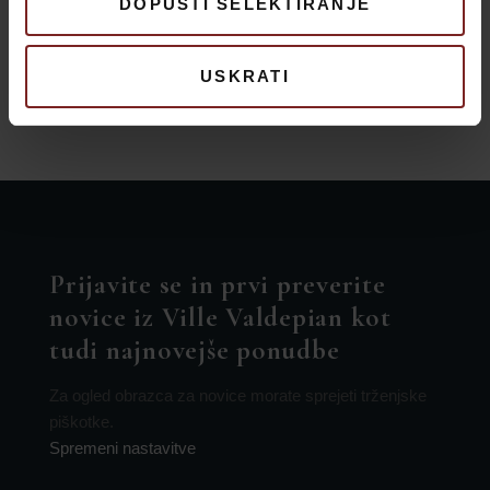
DOPUSTI SELEKTIRANJE
Ponudbe
3
USKRATI
Prijavite se in prvi preverite
novice iz Ville Valdepian kot
tudi najnovejše ponudbe
Za ogled obrazca za novice morate sprejeti trženjske
piškotke.
Spremeni nastavitve