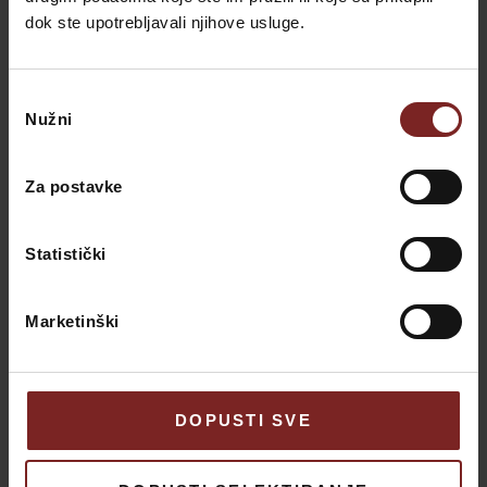
dok ste upotrebljavali njihove usluge.
Savudrija Apartmaji – Vaš dom stran od doma
Odabir
Valdepian
-
10. novembra 2025.
Nužni
pristanka
Za postavke
Nastanitev v Savudriji v Villi Valdepian
Valdepian
-
7. oktobra 2025.
Statistički
Marketinški
Kategorije
DOPUSTI SVE
Novice
9