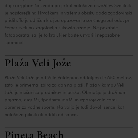
daje razgiban čar, voda pa je kot nalašč za osvežitev. Svetilnik
je najstarejši na Hrvaškem in vašemu obisku doda zgodovinski
pridih. To je odličen kraj za opazovanje sončnega zahoda, pri
čemer svetilnik zagotavlja slikovito ozadje.
Ne pozabite
fotoaparata, saj je to kraj, kjer boste ustvarili nepozabne
spomine!
Plaža Veli Jože
Plaža Veli Jože je od Ville Valdepian oddaljena le 650 metrov,
zato je primerna izbira za dan na plaži. Plaža v kampu Veli
Jože je mešanica prodnikov in peska. Območje je družinam
prijazno, z igrišči, športnimi igrišči in izposojevalnicami
opreme za vodne športe. Na voljo je tudi dovolj sence, kot
nalašč za piknik ali oddih od sonca.
Pineta Beach