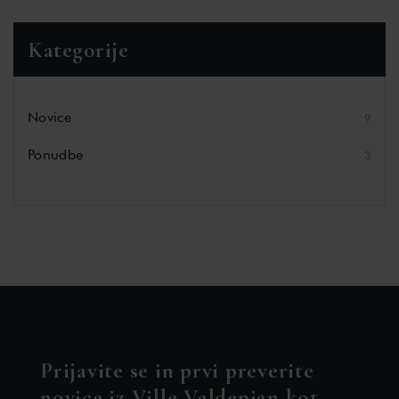
Kategorije
Novice
9
Ponudbe
3
Prijavite se in prvi preverite
novice iz Ville Valdepian kot