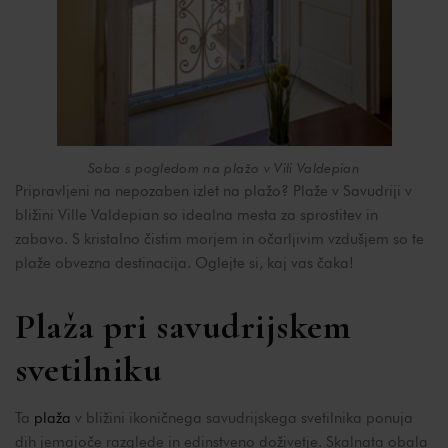
Soba s pogledom na plažo v Vili Valdepian
Pripravljeni na nepozaben izlet na plažo? Plaže v Savudriji v
bližini Ville Valdepian so idealna mesta za sprostitev in
zabavo. S kristalno čistim morjem in očarljivim vzdušjem so te
plaže obvezna destinacija. Oglejte si, kaj vas čaka!
Plaža pri savudrijskem
svetilniku
Ta
plaža
v bližini ikoničnega savudrijskega svetilnika ponuja
dih jemajoče razglede in edinstveno doživetje. Skalnata obala