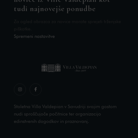
tudi najnovejše ponudbe
Za ogled obrazca za novice morate sprejeti trženjske
piškotke.
Spremeni nastavitve
Stoletna Villa Valdepian v Savudriji svojim gostom
nudi sproščujoče počitnice ter organizacijo
edinstvenih dogodkov in praznovanj.