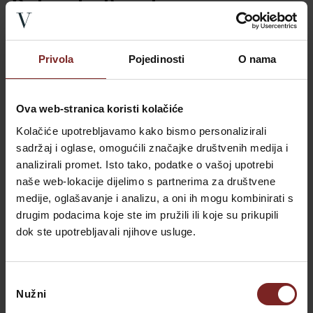
Polnesia Beach
Privola
Pojedinosti
O nama
Ova web-stranica koristi kolačiće
Kolačiće upotrebljavamo kako bismo personalizirali
sadržaj i oglase, omogućili značajke društvenih medija i
analizirali promet. Isto tako, podatke o vašoj upotrebi
naše web-lokacije dijelimo s partnerima za društvene
medije, oglašavanje i analizu, a oni ih mogu kombinirati s
drugim podacima koje ste im pružili ili koje su prikupili
dok ste upotrebljavali njihove usluge.
Joze Habajec Google
Plaža Polynesia, ki se nahaja 2,9 km od Ville Valdepian, je
Odabir
velika plaža z veliko prostora za obiskovalce. Plaža je
Nužni
pristanka
mešanica prodnatih in betoniranih sončnih površin za tiste, ki