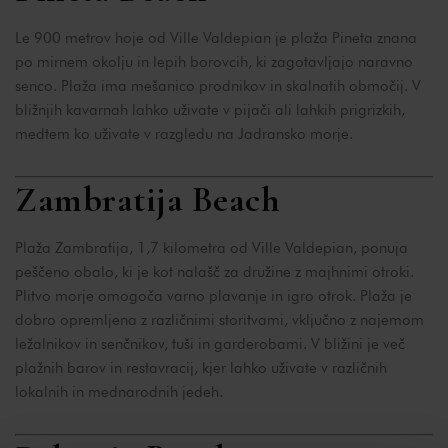
Le 900 metrov hoje od Ville Valdepian je plaža Pineta znana
po mirnem okolju in lepih borovcih, ki zagotavljajo naravno
senco. Plaža ima mešanico prodnikov in skalnatih območij. V
bližnjih kavarnah lahko uživate v pijači ali lahkih prigrizkih,
medtem ko uživate v razgledu na Jadransko morje.
Zambratija Beach
Plaža Zambratija, 1,7 kilometra od Ville Valdepian, ponuja
peščeno obalo, ki je kot nalašč za družine z majhnimi otroki.
Plitvo morje omogoča varno plavanje in igro otrok. Plaža je
dobro opremljena z različnimi storitvami, vključno z najemom
ležalnikov in senčnikov, tuši in garderobami. V bližini je več
plažnih barov in restavracij, kjer lahko uživate v različnih
lokalnih in mednarodnih jedeh.